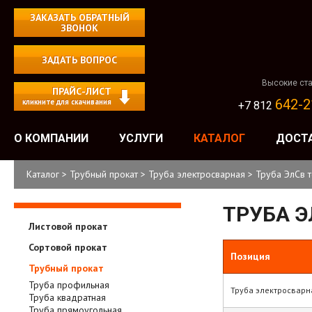
ЗАКАЗАТЬ ОБРАТНЫЙ
ЗВОНОК
ЗАДАТЬ ВОПРОС
Высокие ста
ПРАЙС-ЛИСТ
642-2
кликните для скачивания
+7 812
О КОМПАНИИ
УСЛУГИ
КАТАЛОГ
ДОСТ
Каталог
>
Трубный прокат
>
Труба электросварная
>
Труба ЭлСв 
ТРУБА 
Листовой прокат
Сортовой прокат
Позиция
Трубный прокат
Труба профильная
Труба электросварн
Труба квадратная
Труба прямоугольная