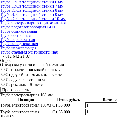
Труба ЭлСв толщиной стенки 6 мм
Труба ЭлСв толщиной стенки 7 мм
Труба ЭлСв толщиной стенки 8 мм
Труба ЭлСв толщиной стенки 9 мм
Труба ЭлСв толщиной стенки 10 мм
Труба электросварная оцинкованная
Труба водогазопроводная ВГП
Труба оцинкованная
Труба бесшовная
Труба горячекатная
Труба холоднокатная
Труба нержавеющая
Труба стальная э/с тонкостенная
+7 812
642-21-37
Опрос
Откуда вы узнали о нашей комании
Из выдачи поисковой системы
От друзей, знакомых или коллег
Из другого источника
Из рекламы "Яндекс"
Труба электросварная 108 мм
Позиция
Цена, руб./т.
Количе
Труба электросварная 108×3
От
35 000
Труба электросварная
От
35 000
108×3,5