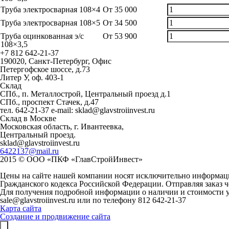
Труба электросварная 108×4
От
35 000
Труба электросварная 108×5
От
34 500
Труба оцинкованная э/с
От
53 900
108×3,5
+7 812
642-21-37
190020, Санкт-Петербург,
Офис
Петергофское шоссе, д.73
Литер У, оф. 403-1
Склад
СПб., п. Металлострой, Центральный проезд д.1
СПб., проспект Стачек, д.47
тел. 642-21-37 e-mail: sklad@glavstroiinvest.ru
Склад в Москве
Московская область, г. Ивантеевка,
Центральный проезд.
sklad@glavstroiinvest.ru
6422137@mail.ru
2015 © ООО «ПКФ «ГлавСтройИнвест»
Цены на сайте нашей компании носят исключительно информаци
Гражданского кодекса Российской Федерации. Отправляя заказ 
Для получения подробной информации о наличии и стоимости у
sale@glavstroiinvest.ru или по телефону 812 642-21-37
Карта сайта
Создание и продвижение сайта