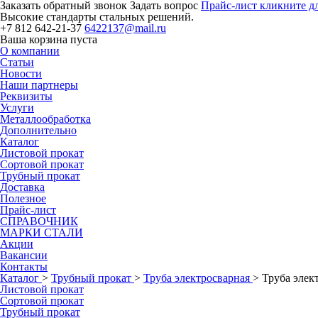
Заказать обратный звонок
Задать вопрос
Прайс-лист
кликните д
Высокие стандарты стальных решений.
+7 812
642-21-37
6422137@mail.ru
Ваша корзина пуста
О компании
Статьи
Новости
Наши партнеры
Реквизиты
Услуги
Металлообработка
Дополнительно
Каталог
Листовой прокат
Сортовой прокат
Трубный прокат
Доставка
Полезное
Прайс-лист
СПРАВОЧНИК
МАРКИ СТАЛИ
Акции
Вакансии
Контакты
Каталог
>
Трубный прокат
>
Труба электросварная
>
Труба элек
Листовой прокат
Сортовой прокат
Трубный прокат