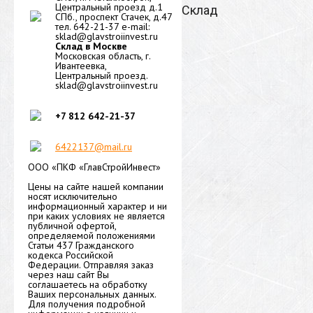
Центральный проезд д.1
Склад
СПб., проспект Стачек, д.47
тел. 642-21-37 e-mail:
sklad@glavstroiinvest.ru
Склад в Москве
Московская область, г.
Ивантеевка,
Центральный проезд.
sklad@glavstroiinvest.ru
+7 812
642-21-37
6422137@mail.ru
ООО «ПКФ «ГлавСтройИнвест»
Цены на сайте нашей компании
носят исключительно
информационный характер и ни
при каких условиях не является
публичной офертой,
определяемой положениями
Статьи 437 Гражданского
кодекса Российской
Федерации. Отправляя заказ
через наш сайт Вы
соглашаетесь на обработку
Ваших персональных данных.
Для получения подробной