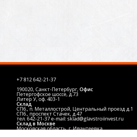
+7 812
642-21-37
190020, Санкт-Петербург,
Офис
Петергофское шоссе, д.73
Литер У, оф. 403-1
Склад
СПб., п. Металлострой, Центральный проезд д.1
СПб., проспект Стачек, д.47
тел. 642-21-37 e-mail: sklad@glavstroiinvest.ru
Склад в Москве
Московская область, г. Ивантеевка,
Центральный проезд.