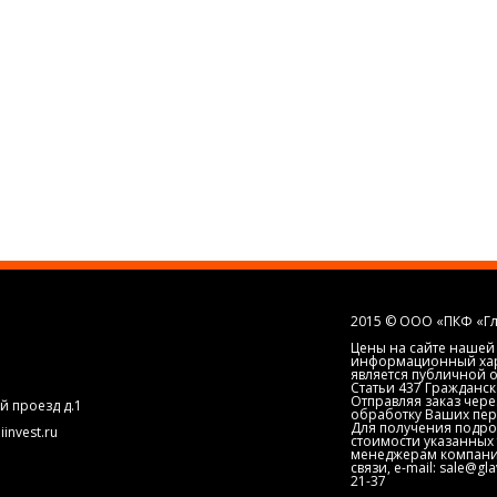
2015 © ООО «ПКФ «Г
Цены на сайте нашей
информационный хара
является публичной
Статьи 437 Гражданс
Отправляя заказ чере
й проезд д.1
обработку Ваших пер
Для получения подр
iinvest.ru
стоимости указанных 
менеджерам компани
связи, e-mail: sale@gl
21-37