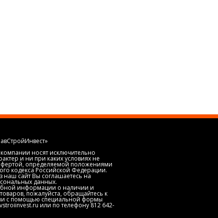
лавСтройИнвест»
 компании носят исключительно
ктер и ни при каких условиях не
 офертой, определяемой положениями
кого кодекса Российской Федерации.
з наш сайт Вы соглашаетесь на
сональных данных.
обной информации о наличии и
товаров, пожалуйста, обращайтесь к
и с помощью специальной формы
avstroiinvest.ru или по телефону 812 642-