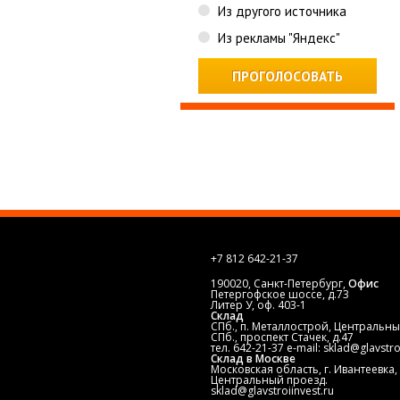
Из другого источника
Из рекламы "Яндекс"
+7 812
642-21-37
190020, Санкт-Петербург,
Офис
Петергофское шоссе, д.73
Литер У, оф. 403-1
Склад
СПб., п. Металлострой, Центральны
СПб., проспект Стачек, д.47
тел. 642-21-37 e-mail: sklad@glavstro
Склад в Москве
Московская область, г. Ивантеевка,
Центральный проезд.
sklad@glavstroiinvest.ru