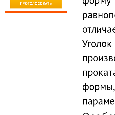
фор
равноп
отлича
Уголок
произ
прока
формы
параме