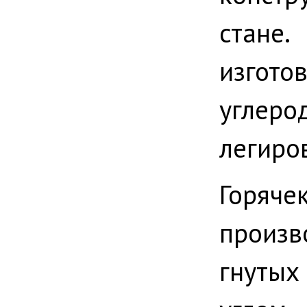
стане
изгот
углер
легиро
Горя
произв
гнутых