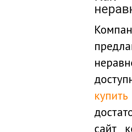
нерав
Компан
предла
нерав
доступ
купит
достат
сайт к