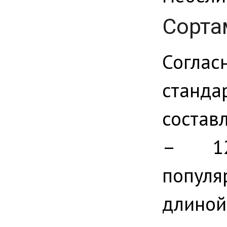
Сорта
Согла
станда
состав
– 12
популя
длиной 