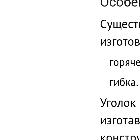
Особе
Суще
изгото
горяч
гибка.
Уголо
изг
констр