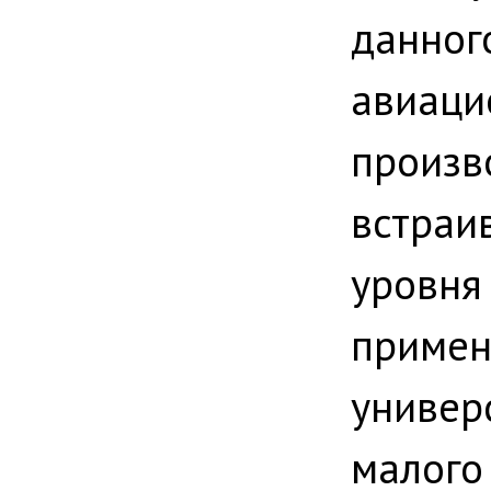
данн
авиа
произ
встраи
уровн
приме
униве
мало