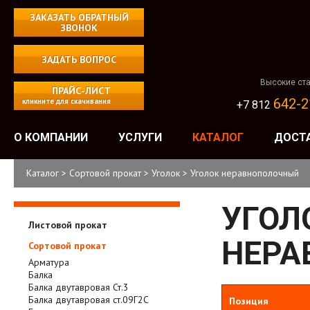
ЗАКАЗАТЬ ОБРАТНЫЙ
ЗВОНОК
ЗАДАТЬ ВОПРОС
Высокие ста
ПРАЙС-ЛИСТ
642-2
кликните для скачивания
+7 812
О КОМПАНИИ
УСЛУГИ
КАТАЛОГ
ДОСТ
Каталог
>
Сортовой прокат
>
Уголок
>
Уголок неравнополочный
УГОЛ
Листовой прокат
НЕРА
Сортовой прокат
Арматура
Балка
Балка двутавровая Ст.3
Балка двутавровая ст.09Г2С
Позиция