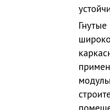
устойч
Гнуты
широко
карка
приме
модул
строит
помеще