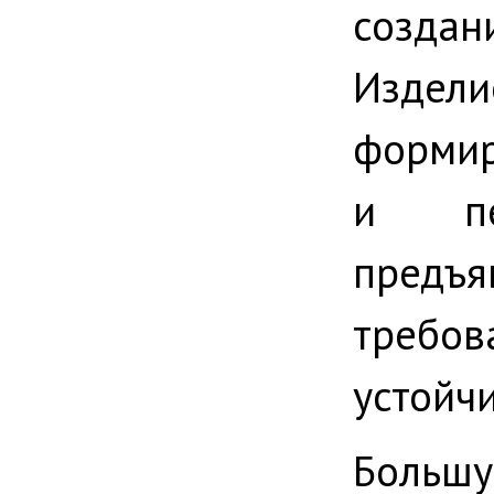
создан
Изде
формир
и пе
пред
треб
устойч
Большу