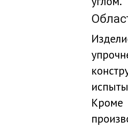
углом.
Облас
Издели
упро
конс
испыты
Кроме
произ