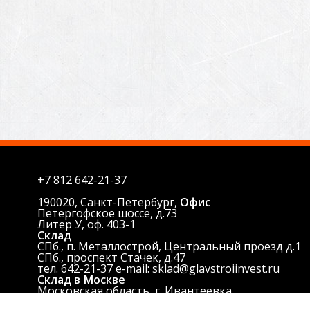
+7 812
642-21-37
190020, Санкт-Петербург,
Офис
Петергофское шоссе, д.73
Литер У, оф. 403-1
Склад
СПб., п. Металлострой, Центральный проезд д.1
СПб., проспект Стачек, д.47
тел. 642-21-37 e-mail: sklad@glavstroiinvest.ru
Склад в Москве
Московская область, г. Ивантеевка,
Центральный проезд.