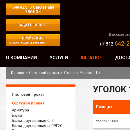
ЗАКАЗАТЬ ОБРАТНЫЙ
ЗВОНОК
ЗАДАТЬ ВОПРОС
Высокие ста
ПРАЙС-ЛИСТ
642-2
кликните для скачивания
+7 812
О КОМПАНИИ
УСЛУГИ
КАТАЛОГ
ДОСТ
Каталог
>
Сортовой прокат
>
Уголок
>
Уголок 110
УГОЛОК 
Листовой прокат
Сортовой прокат
Позиция
Арматура
Балка
Балка двутавровая Ст.3
Уголок 110×8
Балка двутавровая ст.09Г2С