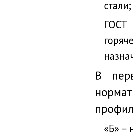
стали;
ГОСТ
горяч
назна
В пер
норма
профил
«Б» –