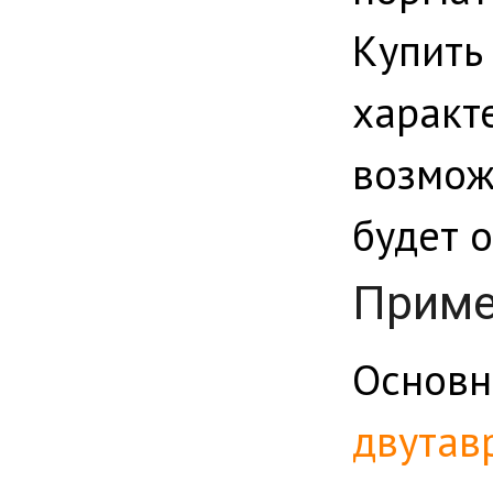
Купи
харак
возмож
будет 
Приме
Основ
двутав