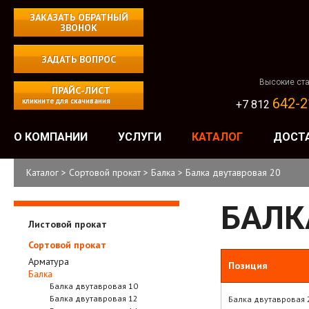
ЗАКАЗАТЬ ОБРАТНЫЙ
ЗВОНОК
ЗАДАТЬ ВОПРОС
Высокие ста
ПРАЙС-ЛИСТ
642-2
кликните для скачивания
+7 812
О КОМПАНИИ
УСЛУГИ
КАТАЛОГ
ДОСТ
Каталог
>
Сортовой прокат
>
Балка
>
Балка двутавровая 20
БАЛК
Листовой прокат
Сортовой прокат
Арматура
Позиция
Балка
Балка двутавровая 10
Балка двутавровая 12
Балка двутавровая 