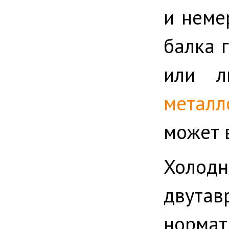
и неме
балка 
или л
метал
может 
Холод
двута
норма