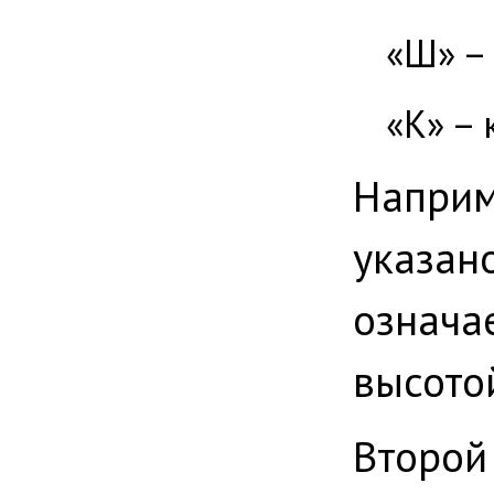
«Ш» –
«К» –
Напри
указа
означа
высото
Второй