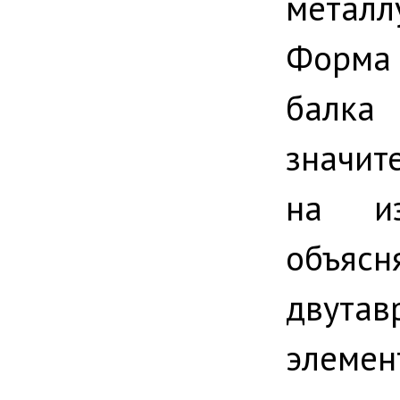
метал
Форма
балка 
значит
на из
объясн
двута
элемен