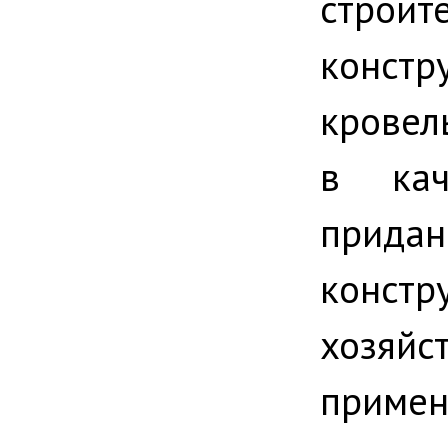
строит
конст
кровел
в кач
придан
констр
хозяйс
примен