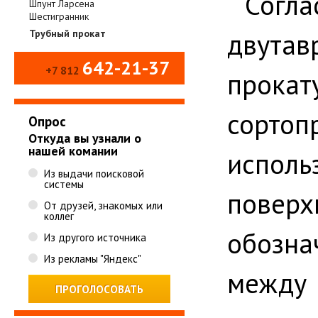
Согл
Шпунт Ларсена
Шестигранник
двутав
Трубный прокат
642-21-37
+7 812
прокат
сорто
Опрос
Откуда вы узнали о
нашей комании
испол
Из выдачи поисковой
системы
пове
От друзей, знакомых или
коллег
обозна
Из другого источника
Из рекламы "Яндекс"
между 