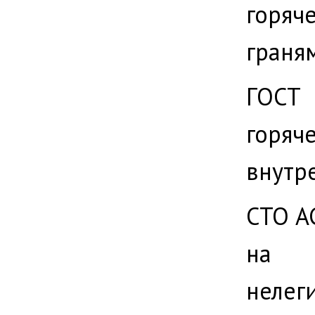
горяч
граня
ГОС
горя
внутр
СТО А
на г
нелег