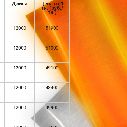
Длина
Цена от 1
тн. (руб./
тн.)
12000
51900
12000
51000
12000
49100
12000
48400
12000
49900