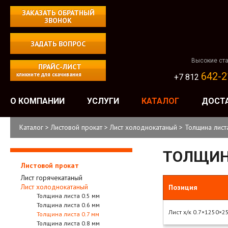
ЗАКАЗАТЬ ОБРАТНЫЙ
ЗВОНОК
ЗАДАТЬ ВОПРОС
Высокие ста
ПРАЙС-ЛИСТ
642-2
кликните для скачивания
+7 812
О КОМПАНИИ
УСЛУГИ
КАТАЛОГ
ДОСТ
Каталог
>
Листовой прокат
>
Лист холоднокатаный
>
Толщина лист
ТОЛЩИН
Листовой прокат
Лист горячекатаный
Лист холоднокатаный
Позиция
Толщина листа 0.5 мм
Толщина листа 0.6 мм
Лист х/к 0.7×1250×2
Толщина листа 0.7 мм
Толщина листа 0.8 мм