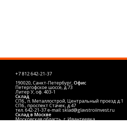
+7 812
642-21-37
190020, Санкт-Петербург,
Офис
Петергофское шоссе, д.73
Литер У, оф. 403-1
Склад
СПб., п. Металлострой, Центральный проезд д.1
СПб., проспект Стачек, д.47
тел. 642-21-37 e-mail: sklad@glavstroiinvest.ru
Склад в Москве
Московская область, г. Ивантеевка,
Центральный проезд.